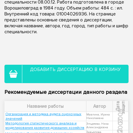
специальности 08.00.12. Работа подготовлена в городе
Ворошиловград в 1984 году. Объем работы: 484 c. : ил.
Внутренний код товара: 01004026936. На странице
представлены основные сведения о диссертации,
включая название, автора, год, город, тип работы и шифр
специальности.
ДОБАВИТЬ ДИССЕРТАЦИЮ В КОРЗИНУ
Рекомендуемые диссертации данного раздела
ы
Д
а
т
а
з
а
щ
и
т
Название работы
Автор
2009
Организация и методика аудита оценочных
Мавлина, Ирина
значений
Николаевна
2007
Методология статистического анализа и
Эльдяева, Нина
моделирования развития домашних хозяйств
Александровна
Завьялова,