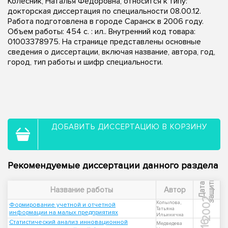
Колесник, Наталья Федоровна, относится к типу:
докторская диссертация по специальности 08.00.12.
Работа подготовлена в городе Саранск в 2006 году.
Объем работы: 454 с. : ил.. Внутренний код товара:
01003378975. На странице представлены основные
сведения о диссертации, включая название, автора, год,
город, тип работы и шифр специальности.
ДОБАВИТЬ ДИССЕРТАЦИЮ В КОРЗИНУ
Рекомендуемые диссертации данного раздела
ы
Д
а
т
а
з
а
щ
и
т
Название работы
Автор
2002
Копылова,
Формирование учетной и отчетной
Татьяна
информации на малых предприятиях
Ильинична
Статистический анализ инновационной
Медведева