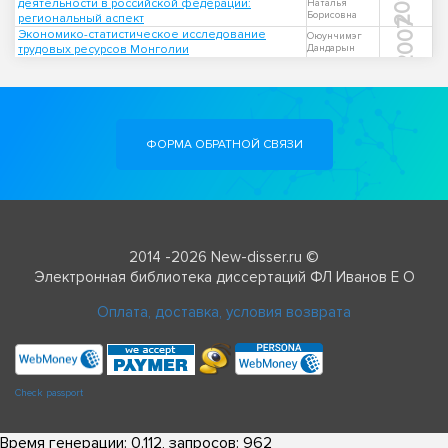
2016
деятельности в российской федерации:
Наталья
Борисовна
региональный аспект
2007
Экономико-статистическое исследование
Оюунчимэг
трудовых ресурсов Монголии
Дандарын
ФОРМА ОБРАТНОЙ СВЯЗИ
2014 -2026 New-disser.ru ©
Электронная библиотека диссертаций ФЛ Иванов Е О
Оплата, доставка, условия возврата
Check passport
Время генерации: 0.112, запросов: 962