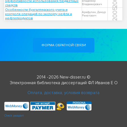
2006
эффективности использования бюджетных
Владимир
Владимирович
средств
2005
Особенности бухгалтерского учета и
Арифулин, Динур
контроля операций по экспорту нефти и
Ринатович
нефтепродуктов
ФОРМА ОБРАТНОЙ СВЯЗИ
2014 -2026 New-disser.ru ©
Электронная библиотека диссертаций ФЛ Иванов Е О
Оплата, доставка, условия возврата
Check passport