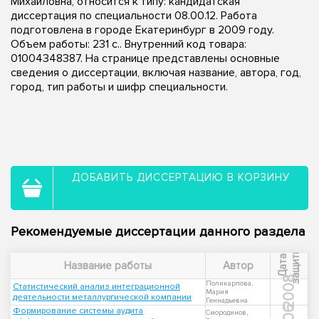
Михайловна, относится к типу: кандидатская
диссертация по специальности 08.00.12. Работа
подготовлена в городе Екатеринбург в 2009 году.
Объем работы: 231 с.. Внутренний код товара:
01004348387. На странице представлены основные
сведения о диссертации, включая название, автора, год,
город, тип работы и шифр специальности.
ДОБАВИТЬ ДИССЕРТАЦИЮ В КОРЗИНУ
Рекомендуемые диссертации данного раздела
ы
Д
а
т
а
з
а
щ
и
т
Название работы
Автор
2008
Поликарпова,
Статистический анализ интеграционной
Мария
деятельности металлургической компании
Геннадьевна
Формирование системы аудита
Смородинов,