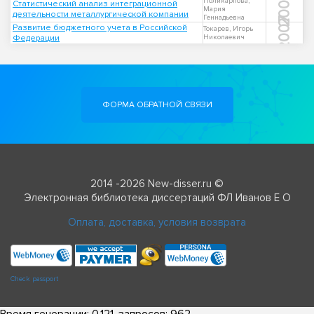
2008
Поликарпова,
Статистический анализ интеграционной
Мария
деятельности металлургической компании
Геннадьевна
2007
Развитие бюджетного учета в Российской
Токарев, Игорь
Федерации
Николаевич
ФОРМА ОБРАТНОЙ СВЯЗИ
2014 -2026 New-disser.ru ©
Электронная библиотека диссертаций ФЛ Иванов Е О
Оплата, доставка, условия возврата
Check passport