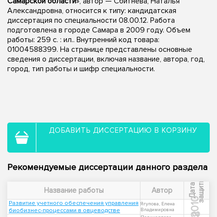
Самарской области
», автор — Сбитнева, Наталья
Александровна, относится к типу: кандидатская
диссертация по специальности 08.00.12. Работа
подготовлена в городе Самара в 2009 году. Объем
работы: 259 с. : ил.. Внутренний код товара:
01004588399. На странице представлены основные
сведения о диссертации, включая название, автора, год,
город, тип работы и шифр специальности.
ДОБАВИТЬ ДИССЕРТАЦИЮ В КОРЗИНУ
Рекомендуемые диссертации данного раздела
ы
Д
а
т
а
з
а
щ
и
т
Название работы
Автор
2010
Развитие учетного обеспечения управления
Ягупова, Елена
биобизнес-процессами в овцеводстве
Владимировна