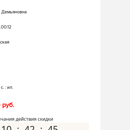
а Демьяновна
.00.12
ская
с. : ил.
 руб.
нчания действия скидки
10
42
44