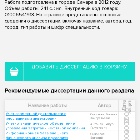
Работа подготовлена в городе Самара в 2012 году.
Объем работы: 241 с. : ил.. Внутренний код товара:
01006541918. На странице представлены основные
сведения о диссертации, включая название, автора, год,
город, тип работы и шифр специальности.
ДОБАВИТЬ ДИССЕРТАЦИЮ В КОРЗИНУ
Рекомендуемые диссертации данного раздела
ы
Д
а
т
а
з
а
щ
и
т
Название работы
Автор
2000
Учёт совместной деятельности с
Савинова, Татьяна
иностранными инвесторами
Кондратьевна
2002
Учетно-аналитическое обеспечение
Антонян, Бакур
управления затратами нефтяной компании
Галустович
2000
Информационная база внешнего
Самойлов,
финансового анализа в условиях
Евгений