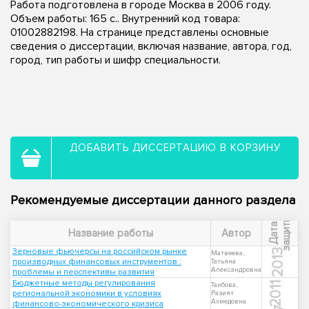
Работа подготовлена в городе Москва в 2006 году.
Объем работы: 165 с.. Внутренний код товара:
01002882198. На странице представлены основные
сведения о диссертации, включая название, автора, год,
город, тип работы и шифр специальности.
ДОБАВИТЬ ДИССЕРТАЦИЮ В КОРЗИНУ
Рекомендуемые диссертации данного раздела
ы
Д
а
т
а
з
а
щ
и
т
Название работы
Автор
Зерновые фьючерсы на российском рынке
2013
Матвеева,
производных финансовых инструментов :
Татьяна
Александровна
проблемы и перспективы развития
Бюджетные методы регулирования
2011
Таибова,
региональной экономики в условиях
Разият
Ахмедовна
финансово-экономического кризиса