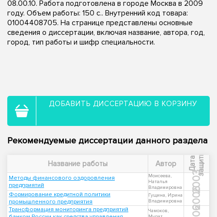
08.00.10. Работа подготовлена в городе Москва в 2009
году. Объем работы: 150 с.. Внутренний код товара:
01004408705. На странице представлены основные
сведения о диссертации, включая название, автора, год,
город, тип работы и шифр специальности.
ДОБАВИТЬ ДИССЕРТАЦИЮ В КОРЗИНУ
Рекомендуемые диссертации данного раздела
ы
Д
а
т
а
з
а
щ
и
т
Название работы
Автор
2003
Моисеева,
Методы финансового оздоровления
Наталья
предприятий
Владимировна
2006
Формирование кредитной политики
Гущина, Ирина
промышленного предприятия
Владимировна
2006
Трансформация мониторинга предприятий
Чамоков,
банком России как средства управления
Мурат