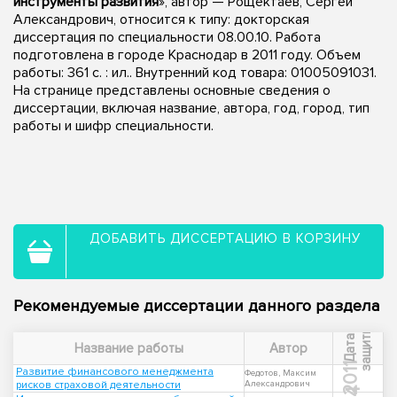
инструменты развития
», автор — Рощектаев, Сергей
Александрович, относится к типу: докторская
диссертация по специальности 08.00.10. Работа
подготовлена в городе Краснодар в 2011 году. Объем
работы: 361 с. : ил.. Внутренний код товара: 01005091031.
На странице представлены основные сведения о
диссертации, включая название, автора, год, город, тип
работы и шифр специальности.
ДОБАВИТЬ ДИССЕРТАЦИЮ В КОРЗИНУ
Рекомендуемые диссертации данного раздела
ы
Д
а
т
а
з
а
щ
и
т
Название работы
Автор
2011
Развитие финансового менеджмента
Федотов, Максим
рисков страховой деятельности
Александрович