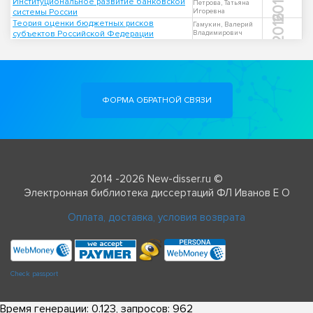
2014
Институциональное развитие банковской
Петрова, Татьяна
системы России
Игоревна
2016
Теория оценки бюджетных рисков
Гамукин, Валерий
субъектов Российской Федерации
Владимирович
ФОРМА ОБРАТНОЙ СВЯЗИ
2014 -2026 New-disser.ru ©
Электронная библиотека диссертаций ФЛ Иванов Е О
Оплата, доставка, условия возврата
Check passport
Время генерации: 0.123, запросов: 962