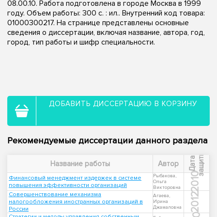
08.00.10. Работа подготовлена в городе Москва в 1999
году. Объем работы: 300 с. : ил.. Внутренний код товара:
01000300217. На странице представлены основные
сведения о диссертации, включая название, автора, год,
город, тип работы и шифр специальности.
ДОБАВИТЬ ДИССЕРТАЦИЮ В КОРЗИНУ
Рекомендуемые диссертации данного раздела
ы
Д
а
т
а
з
а
щ
и
т
Название работы
Автор
2010
Рыбакова,
Финансовый менеджмент издержек в системе
Ольга
повышения эффективности организаций
Викторовна
Совершенствование механизма
2012
Агаева,
налогообложения иностранных организаций в
Ирина
Джамаловна
России
Стратегии и методы управления собственным