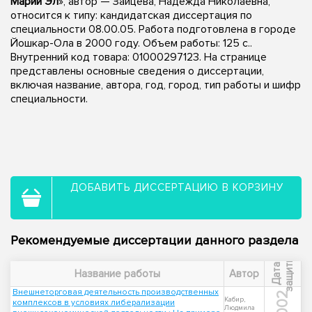
Марий Эл
», автор — Зайцева, Надежда Николаевна,
относится к типу: кандидатская диссертация по
специальности 08.00.05. Работа подготовлена в городе
Йошкар-Ола в 2000 году. Объем работы: 125 с..
Внутренний код товара: 01000297123. На странице
представлены основные сведения о диссертации,
включая название, автора, год, город, тип работы и шифр
специальности.
ДОБАВИТЬ ДИССЕРТАЦИЮ В КОРЗИНУ
Рекомендуемые диссертации данного раздела
ы
Д
а
т
а
з
а
щ
и
т
Название работы
Автор
Внешнеторговая деятельность производственных
2002
Кабир,
комплексов в условиях либерализации
Людмила