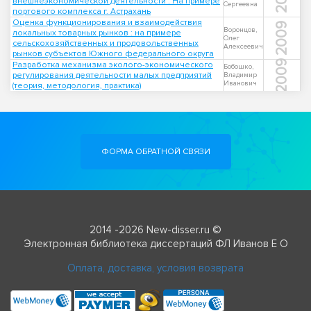
внешнеэкономической деятельности : На примере
Сергеевна
портового комплекса г. Астрахань
Оценка функционирования и взаимодействия
2009
Воронцов,
локальных товарных рынков : на примере
Олег
сельскохозяйственных и продовольственных
Алексеевич
рынков субъектов Южного федерального округа
2009
Разработка механизма эколого-экономического
Бобошко,
регулирования деятельности малых предприятий
Владимир
Иванович
(теория, методология, практика)
ФОРМА ОБРАТНОЙ СВЯЗИ
2014 -2026 New-disser.ru ©
Электронная библиотека диссертаций ФЛ Иванов Е О
Оплата, доставка, условия возврата