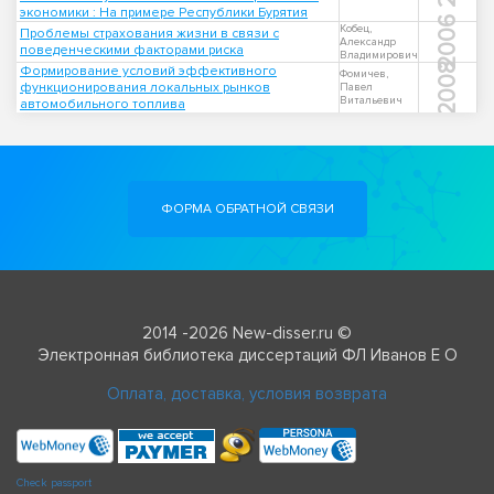
экономики : На примере Республики Бурятия
2006
Кобец,
Проблемы страхования жизни в связи с
Александр
поведенческими факторами риска
Владимирович
2008
Формирование условий эффективного
Фомичев,
функционирования локальных рынков
Павел
Витальевич
автомобильного топлива
ФОРМА ОБРАТНОЙ СВЯЗИ
2014 -2026 New-disser.ru ©
Электронная библиотека диссертаций ФЛ Иванов Е О
Оплата, доставка, условия возврата
Check passport