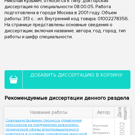
Николай Кузьмич, относится к типу: докторская
диссертация по специальности 08.00.05. Работа
подготовлена в городе Москва в 2001 году. Объем
работы: 313 с. : ил. Внутренний код товара: 01002278356.
На странице представлены основные сведения о
диссертации, включая название, автора, год, город, тип
работы и шифр специальности.
ДОБАВИТЬ ДИССЕРТАЦИЮ В КОРЗИНУ
Рекомендуемые диссертации данного раздела
ы
Д
а
т
а
з
а
щ
и
т
Название работы
Автор
Совершенствование процесса управления
2002
персоналом на предприятиях инженерно-
Ишигенов,
технической сферы агропромышленного
Иван
Валерьевич
комплекса в условиях становления рыночной