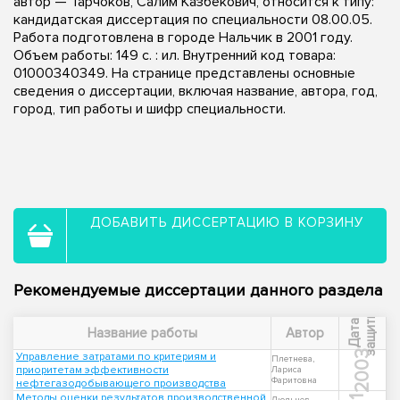
автор — Тарчоков, Салим Казбекович, относится к типу:
кандидатская диссертация по специальности 08.00.05.
Работа подготовлена в городе Нальчик в 2001 году.
Объем работы: 149 с. : ил. Внутренний код товара:
01000340349. На странице представлены основные
сведения о диссертации, включая название, автора, год,
город, тип работы и шифр специальности.
ДОБАВИТЬ ДИССЕРТАЦИЮ В КОРЗИНУ
Рекомендуемые диссертации данного раздела
ы
Д
а
т
а
з
а
щ
и
т
Название работы
Автор
2003
Управление затратами по критериям и
Плетнева,
приоритетам эффективности
Лариса
Фаритовна
нефтегазодобывающего производства
Методы оценки результатов производственной