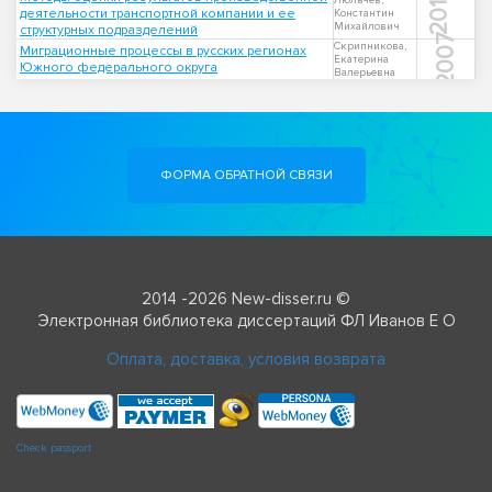
2011
Люльчев,
деятельности транспортной компании и ее
Константин
Михайлович
структурных подразделений
2007
Скрипникова,
Миграционные процессы в русских регионах
Екатерина
Южного федерального округа
Валерьевна
ФОРМА ОБРАТНОЙ СВЯЗИ
2014 -2026 New-disser.ru ©
Электронная библиотека диссертаций ФЛ Иванов Е О
Оплата, доставка, условия возврата
Check passport