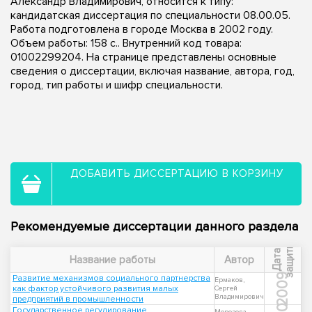
Александр Владимирович, относится к типу:
кандидатская диссертация по специальности 08.00.05.
Работа подготовлена в городе Москва в 2002 году.
Объем работы: 158 с.. Внутренний код товара:
01002299204. На странице представлены основные
сведения о диссертации, включая название, автора, год,
город, тип работы и шифр специальности.
ДОБАВИТЬ ДИССЕРТАЦИЮ В КОРЗИНУ
Рекомендуемые диссертации данного раздела
ы
Д
а
т
а
з
а
щ
и
т
Название работы
Автор
2009
Развитие механизмов социального партнерства
Ермаков,
как фактор устойчивого развития малых
Сергей
Владимирович
предприятий в промышленности
Государственное регулирование