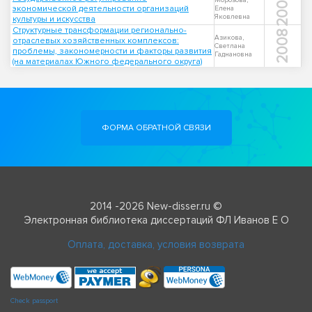
2000
Морозова,
экономической деятельности организаций
Елена
Яковлевна
культуры и искусства
Структурные трансформации регионально-
2008
Азикова,
отраслевых хозяйственных комплексов:
Светлана
проблемы, закономерности и факторы развития
Гаднановна
(на материалах Южного федерального округа)
ФОРМА ОБРАТНОЙ СВЯЗИ
2014 -2026 New-disser.ru ©
Электронная библиотека диссертаций ФЛ Иванов Е О
Оплата, доставка, условия возврата
Check passport