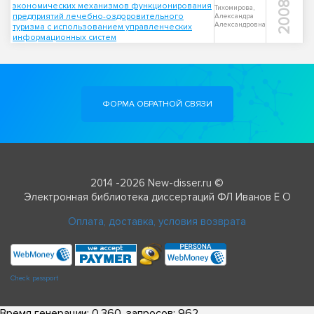
2008
экономических механизмов функционирования
Тихомирова,
предприятий лечебно-оздоровительного
Александра
Александровна
туризма с использованием управленческих
информационных систем
ФОРМА ОБРАТНОЙ СВЯЗИ
2014 -2026 New-disser.ru ©
Электронная библиотека диссертаций ФЛ Иванов Е О
Оплата, доставка, условия возврата
Check passport
Время генерации: 0.360, запросов: 962