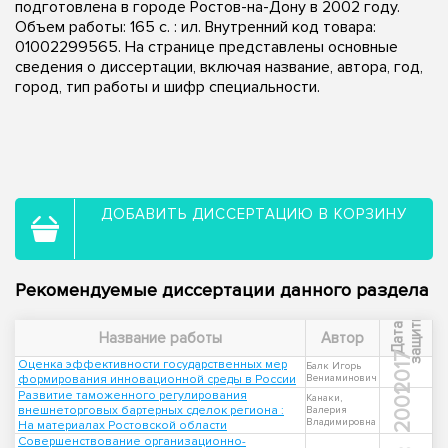
подготовлена в городе Ростов-на-Дону в 2002 году.
Объем работы: 165 с. : ил. Внутренний код товара:
01002299565. На странице представлены основные
сведения о диссертации, включая название, автора, год,
город, тип работы и шифр специальности.
ДОБАВИТЬ ДИССЕРТАЦИЮ В КОРЗИНУ
Рекомендуемые диссертации данного раздела
ы
Д
а
т
а
з
а
щ
и
т
Название работы
Автор
2017
Оценка эффективности государственных мер
Балк Игорь
формирования инновационной среды в России
Вениаминович
Развитие таможенного регулирования
2001
Канаки,
внешнеторговых бартерных сделок региона :
Валерия
Владимировна
На материалах Ростовской области
Совершенствование организационно-