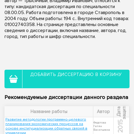
автор — Трысячный, Владимир Иванович, относится к
типу: кандидатская диссертация по специальности
08.00.05. Работа подготовлена в городе Ставрополь в
2004 году. Объем работы: 194 с.. Внутренний код товара:
01002740358. На странице представлены основные
сведения о диссертации, включая название, автора, год,
город, тип работы и шифр специальности.
ДОБАВИТЬ ДИССЕРТАЦИЮ В КОРЗИНУ
Рекомендуемые диссертации данного раздела
ы
Д
а
т
а
з
а
щ
и
т
Название работы
Автор
Развитие методологии программно-целевого
2015
Федотова
планирования экономических процессов на
Гилян
основе институциализации обратных связей в
Васильевна
управлении