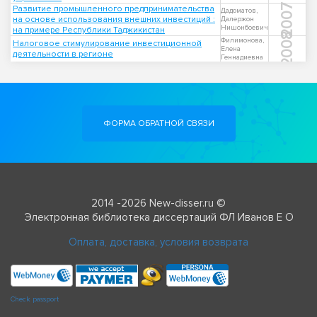
2007
Развитие промышленного предпринимательства
Дадоматов,
на основе использования внешних инвестиций :
Далержон
Нишонбоевич
на примере Республики Таджикистан
2008
Филимонова,
Налоговое стимулирование инвестиционной
Елена
деятельности в регионе
Геннадиевна
ФОРМА ОБРАТНОЙ СВЯЗИ
2014 -2026 New-disser.ru ©
Электронная библиотека диссертаций ФЛ Иванов Е О
Оплата, доставка, условия возврата
Check passport