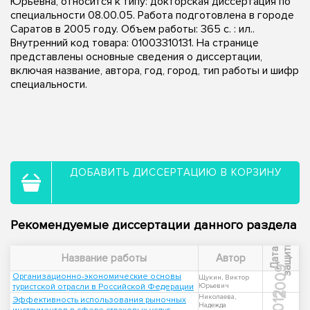
Юрьевна, относится к типу: докторская диссертация по
специальности 08.00.05. Работа подготовлена в городе
Саратов в 2005 году. Объем работы: 365 с. : ил..
Внутренний код товара: 01003310131. На странице
представлены основные сведения о диссертации,
включая название, автора, год, город, тип работы и шифр
специальности.
ДОБАВИТЬ ДИССЕРТАЦИЮ В КОРЗИНУ
Рекомендуемые диссертации данного раздела
ы
Д
а
т
а
з
а
щ
и
т
Название работы
Автор
2009
Организационно-экономические основы
Щукин, Виктор
туристской отрасли в Российской Федерации
Юрьевич
2012
Николаева,
Эффективность использования рыночных
Надежда