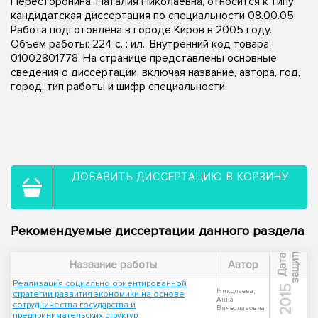
Пересторонина, Наталия Николаевна, относится к типу:
кандидатская диссертация по специальности 08.00.05.
Работа подготовлена в городе Киров в 2005 году.
Объем работы: 224 с. : ил.. Внутренний код товара:
01002801778. На странице представлены основные
сведения о диссертации, включая название, автора, год,
город, тип работы и шифр специальности.
ДОБАВИТЬ ДИССЕРТАЦИЮ В КОРЗИНУ
Рекомендуемые диссертации данного раздела
ы
Д
а
т
а
з
а
щ
и
т
Название работы
Автор
Реализация социально ориентированной
2015
Николаева,
стратегии развития экономики на основе
Анна
сотрудничества государства и
Вячеславовна
предпринимательских структур