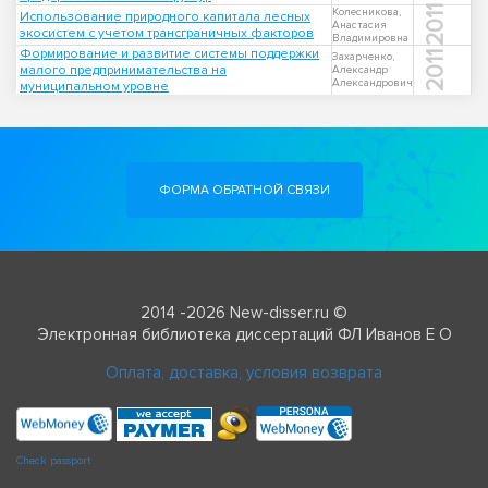
2011
Колесникова,
Использование природного капитала лесных
Анастасия
экосистем с учетом трансграничных факторов
Владимировна
Формирование и развитие системы поддержки
2011
Захарченко,
малого предпринимательства на
Александр
Александрович
муниципальном уровне
ФОРМА ОБРАТНОЙ СВЯЗИ
2014 -2026 New-disser.ru ©
Электронная библиотека диссертаций ФЛ Иванов Е О
Оплата, доставка, условия возврата
Check passport