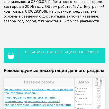
специальности 08.00.05. Работа подготовлена в городе
Белгород в 2005 году. Объем работы: 157 с.. Внутренний
код товара: 01002831618. На странице представлены
основные сведения о диссертации, включая название,
автора, год, город, тип работы и шифр специальности.
ДОБАВИТЬ ДИССЕРТАЦИЮ В КОРЗИНУ
Рекомендуемые диссертации данного раздела
ы
Д
а
т
а
з
а
щ
и
т
Название работы
Автор
2007
Пашинова,
Управление расходами на социальное развитие
Светлана
транспортной компании
Юрьевна
2004
Формирование механизма принятия
Полонский,
разнотипных управленческих решений
Дан
Эммануилович
производственно-коммерческого предприятия
Аджиева,