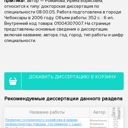
практика
», автор — Романова, Ирина Борисовна,
относится к типу: докторская диссертация по
специальности 08.00.05. Работа подготовлена в городе
Чебоксары в 2006 году. Объем работы: 352 с. : 6 ил..
Внутренний код товара: 01004307007. На странице
представлены основные сведения о диссертации,
включая название, автора, год, город, тип работы и шифр
специальности.
ДОБАВИТЬ ДИССЕРТАЦИЮ В КОРЗИНУ
Рекомендуемые диссертации данного раздела
ы
Д
а
т
а
з
а
щ
и
т
Название работы
Автор
2005
Развитие гостиничного хозяйства в рамках
Михайленко,
инфраструктуры туризма : На примере г. Санкт-
Владимир
Адольфович