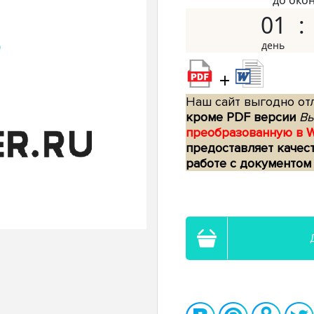
до око
01
+
Наш сайт выгодно отл
кроме PDF версии
Вы
преобразованную в 
предоставляет качес
работе с документом