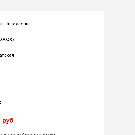
на Николаевна
.00.05
атская
с.
 руб.