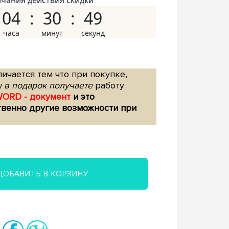
нчания действия скидки
04
30
48
ичается тем что при покупке,
 в подарок получаете
работу
WORD - документ
и это
твенно другие возможности при
ДОБАВИТЬ В КОРЗИНУ