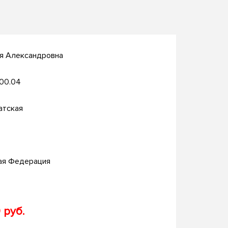
ья Александровна
.00.04
атская
ая Федерация
 руб.