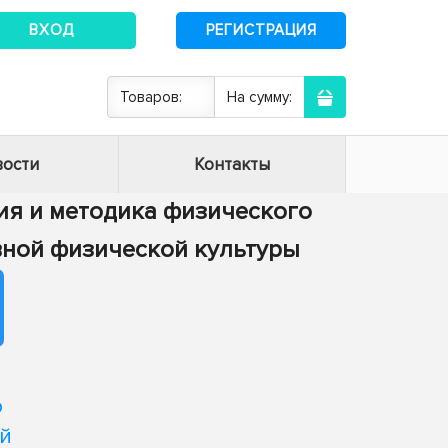
ВХОД
РЕГИСТРАЦИЯ
Товаров:
На сумму:
ости
Контакты
ория и методика физического
вной физической культуры
й
ю
й