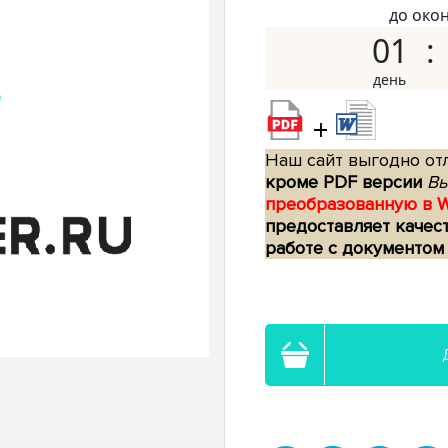
до око
01
+
Наш сайт выгодно отл
кроме PDF версии
Вы
преобразованную в 
предоставляет качес
работе с документом