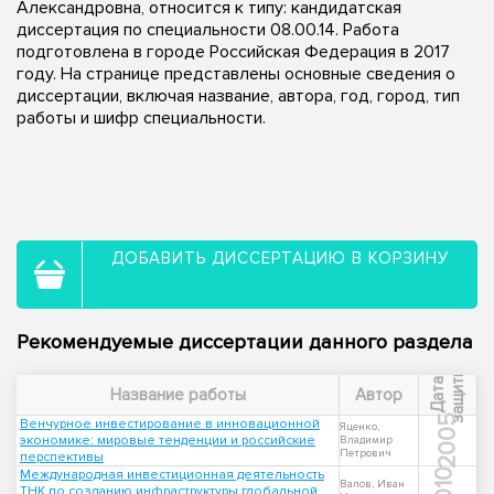
Александровна, относится к типу: кандидатская
диссертация по специальности 08.00.14. Работа
подготовлена в городе Российская Федерация в 2017
году. На странице представлены основные сведения о
диссертации, включая название, автора, год, город, тип
работы и шифр специальности.
ДОБАВИТЬ ДИССЕРТАЦИЮ В КОРЗИНУ
Рекомендуемые диссертации данного раздела
ы
Д
а
т
а
з
а
щ
и
т
Название работы
Автор
2005
Венчурное инвестирование в инновационной
Яценко,
экономике: мировые тенденции и российские
Владимир
Петрович
перспективы
Международная инвестиционная деятельность
2010
Валов, Иван
ТНК по созданию инфраструктуры глобальной