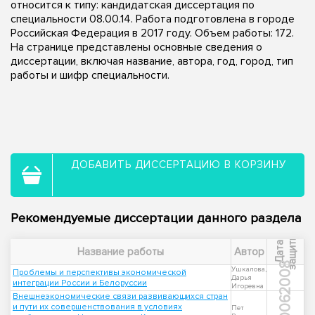
относится к типу: кандидатская диссертация по
специальности 08.00.14. Работа подготовлена в городе
Российская Федерация в 2017 году. Объем работы: 172.
На странице представлены основные сведения о
диссертации, включая название, автора, год, город, тип
работы и шифр специальности.
ДОБАВИТЬ ДИССЕРТАЦИЮ В КОРЗИНУ
Рекомендуемые диссертации данного раздела
ы
Д
а
т
а
з
а
щ
и
т
Название работы
Автор
2008
Ушкалова,
Проблемы и перспективы экономической
Дарья
интеграции России и Белоруссии
Игоревна
Внешнеэкономические связи развивающихся стран
2006
и пути их совершенствования в условиях
Пет