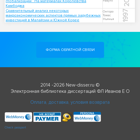
глобализации : На материалах Королевства
Равутх
Камбоджа
Сравнительный анализ некоторых
1997
Онгоро
макроэкономических аспектов прямых зарубежных
Томас
Ньянья
инвестиций в Малайзии и Южной Корее
ФОРМА ОБРАТНОЙ СВЯЗИ
2014 -2026 New-disser.ru ©
Электронная библиотека диссертаций ФЛ Иванов Е О
Оплата, доставка, условия возврата
Check passport