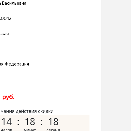
 Васильевна
.00.12
ская
ая Федерация
 руб.
нчания действия скидки
14
18
17