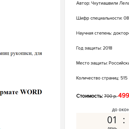
Автор:
Чхутиашвили Лела
Шифр специальности:
08
Научная степень:
доктор
Год защиты:
2018
Место защиты:
Российск
Количество страниц:
515
499
Стоимость:
700 р.
до око
01