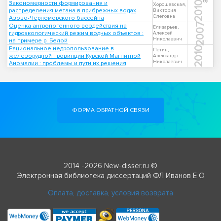
Закономерности формирования и
2010
Хорошевская,
распределения метана в прибрежных водах
Виктория
Олеговна
Азово-Черноморского бассейна
2007
Оценка антропогенного воздействия на
Елизарьев,
гидроэкологический режим водных объектов :
Алексей
Николаевич
на примере р. Белой
Рациональное недропользование в
2010
Петин,
железорудной провинции Курской Магнитной
Александр
Николаевич
Аномалии : проблемы и пути их решения
ФОРМА ОБРАТНОЙ СВЯЗИ
2014 -2026 New-disser.ru ©
Электронная библиотека диссертаций ФЛ Иванов Е О
Оплата, доставка, условия возврата