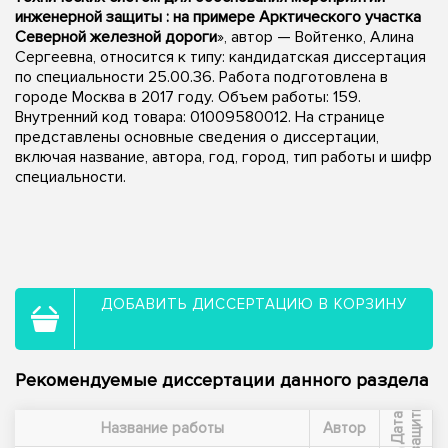
инженерной защиты : на примере Арктического участка
Северной железной дороги
», автор — Войтенко, Алина
Сергеевна, относится к типу: кандидатская диссертация
по специальности 25.00.36. Работа подготовлена в
городе Москва в 2017 году. Объем работы: 159.
Внутренний код товара: 01009580012. На странице
представлены основные сведения о диссертации,
включая название, автора, год, город, тип работы и шифр
специальности.
ДОБАВИТЬ ДИССЕРТАЦИЮ В КОРЗИНУ
Рекомендуемые диссертации данного раздела
ы
Д
а
т
а
з
а
щ
и
т
Название работы
Автор