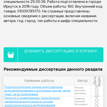
специальности 25.00.36. Работа подготовлена в городе
Иркутск в 2018 году. Объем работы: 160. Внутренний код
товара: 01009785170. На странице представлены
основные сведения о диссертации, включая название,
автора, год, город, тип работы и шифр специальности.
ДОБАВИТЬ ДИССЕРТАЦИЮ В КОРЗИНУ
Рекомендуемые диссертации данного раздела
ы
Д
а
т
а
з
а
щ
и
т
Название работы
Автор
2008
Геоэкологическая оценка искусственных
Уланова,
водоемов Калмыкии и экотонных систем "вода-
Светлана
Сергеевна
суша" на их побережьях
2004
Прогноз и нормирование техногенного
Горбунов,
загрязнения водотоков на основе
Николай
Евгеньевич
схемотехнического моделирования