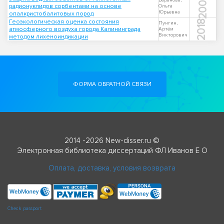
2006
Баранова,
радионуклидов сорбентами на основе
Ольга
Юрьевна
опалкристобалитовых пород
Геоэкологическая оценка состояния
2018
Пунгин,
атмосферного воздуха города Калининграда
Артём
Викторович
методом лихеноиндикации
ФОРМА ОБРАТНОЙ СВЯЗИ
2014 -2026 New-disser.ru ©
Электронная библиотека диссертаций ФЛ Иванов Е О
Оплата, доставка, условия возврата
Check passport