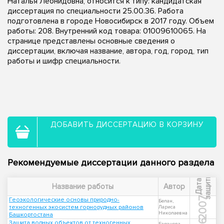
Наталья Леонидовна, относится к типу: кандидатская
диссертация по специальности 25.00.36. Работа
подготовлена в городе Новосибирск в 2017 году. Объем
работы: 208. Внутренний код товара: 01009610065. На
странице представлены основные сведения о
диссертации, включая название, автора, год, город, тип
работы и шифр специальности.
ДОБАВИТЬ ДИССЕРТАЦИЮ В КОРЗИНУ
Рекомендуемые диссертации данного раздела
ы
Д
а
т
а
з
а
щ
и
т
Название работы
Автор
2007
Геоэкологические основы природно-
Белан,
техногенных экосистем горнорудных районов
Лариса
Николаевна
Башкортостана
Защита водных объектов от техногенных