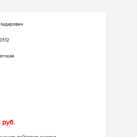
 Надирович
01.12
атская
 руб.