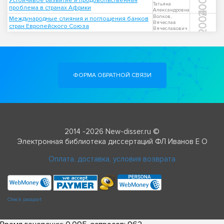
2003
Устойчивое развитие и продовольственная
Татьяна
проблема в странах Африки
Александровна
2004
Волков,
Международные слияния и поглощения банков
Вячеслав
стран Европейского Союза
Вячеславович
ФОРМА ОБРАТНОЙ СВЯЗИ
2014 -2026 New-disser.ru ©
Электронная библиотека диссертаций ФЛ Иванов Е О
Оплата, доставка, условия возврата
Check passport