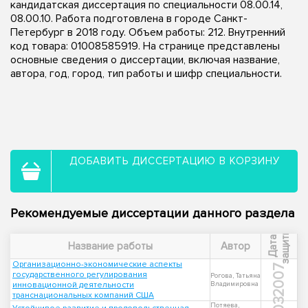
кандидатская диссертация по специальности 08.00.14,
08.00.10. Работа подготовлена в городе Санкт-
Петербург в 2018 году. Объем работы: 212. Внутренний
код товара: 01008585919. На странице представлены
основные сведения о диссертации, включая название,
автора, год, город, тип работы и шифр специальности.
ДОБАВИТЬ ДИССЕРТАЦИЮ В КОРЗИНУ
Рекомендуемые диссертации данного раздела
ы
Д
а
т
а
з
а
щ
и
т
Название работы
Автор
Организационно-экономические аспекты
2007
государственного регулирования
Рогова, Татьяна
инновационной деятельности
Владимировна
транснациональных компаний США
Потяева,