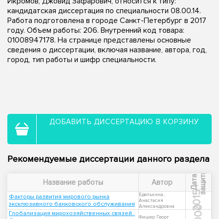
Икромов, Джовид Зафарович, относится к типу:
кандидатская диссертация по специальности 08.00.14.
Работа подготовлена в городе Санкт-Петербург в 2017
году. Объем работы: 206. Внутренний код товара:
01008947178. На странице представлены основные
сведения о диссертации, включая название, автора, год,
город, тип работы и шифр специальности.
ДОБАВИТЬ ДИССЕРТАЦИЮ В КОРЗИНУ
Рекомендуемые диссертации данного раздела
ы
Д
а
т
а
з
а
щ
и
т
Название работы
Автор
2015
Еделькина,
Факторы развития мирового рынка
Анастасия
эксклюзивного банковского обслуживания
Александровна
2000
Глобализация мирохозяйственных связей :
Фишер Георг