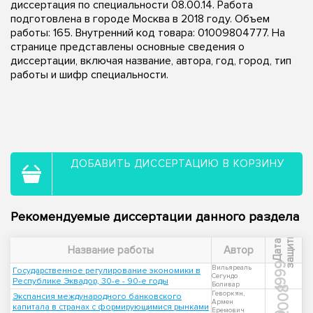
диссертация по специальности 08.00.14. Работа
подготовлена в городе Москва в 2018 году. Объем
работы: 165. Внутренний код товара: 01009804777. На
странице представлены основные сведения о
диссертации, включая название, автора, год, город, тип
работы и шифр специальности.
ДОБАВИТЬ ДИССЕРТАЦИЮ В КОРЗИНУ
Рекомендуемые диссертации данного раздела
ы
Д
а
т
а
з
а
щ
и
т
Название работы
Автор
1999
Вильяреаль
Государственное регулирование экономики в
Сегундо
Республике Эквадор, 30-е - 90-е годы
Боливар
2008
Геворкян,
Экспансия международного банковского
Армен
капитала в странах с формирующимися рынками
Еремович