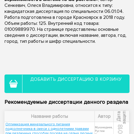
Сенкевич, Олеся Владимировна, относится к типу:
кандидатская диссертация по специальности 06.01.04.
Работа подготовлена в городе Красноярск в 2018 году.
Объем работы: 125. Внутренний код товара:
01009889970. На странице представлены основные
сведения о диссертации, включая название, автора, год,
город, тип работы и шифр специальности.
ДОБАВИТЬ ДИССЕРТАЦИЮ В КОРЗИНУ
Рекомендуемые диссертации данного раздела
ы
Д
а
т
а
з
а
щ
и
т
Название работы
Автор
Оптимизация минерального питания
2018
Мухамадиев,
подсолнечника в смеси с однолетними травами
Рустем
при различных способах посева на серых лесных