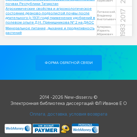
Харисович
почвах Республики Татарстан
Агрохимические свойства и агроэкологическое
2017
Литвинский,
состояние дерново-подзолистой почвы после
Владимир
длительного (с 1931 года) применения удобрений в
Анатольевич
полевом опыте Д.Н. Прянишникова № 2 на ДАОС
1983
Куперман,
Минеральное питание, дыхание и продуктивность
Израиль
растений
Абрамович
ФОРМА ОБРАТНОЙ СВЯЗИ
2014 -2026 New-disser.ru ©
Электронная библиотека диссертаций ФЛ Иванов Е О
Оплата, доставка, условия возврата