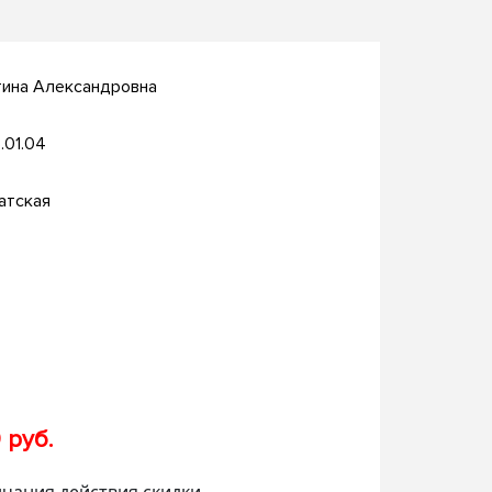
тина Александровна
.01.04
атская
 руб.