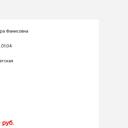
ара Фанисовна
.01.04
атская
 руб.