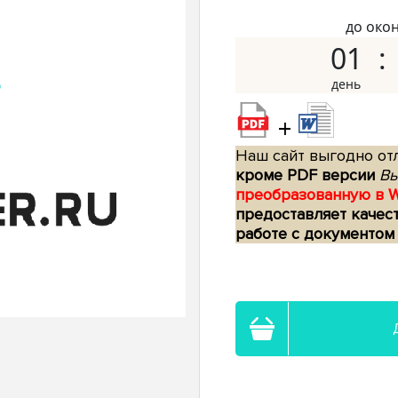
до око
01
+
Наш сайт выгодно отл
кроме PDF версии
Вы
преобразованную в 
предоставляет качес
работе с документом