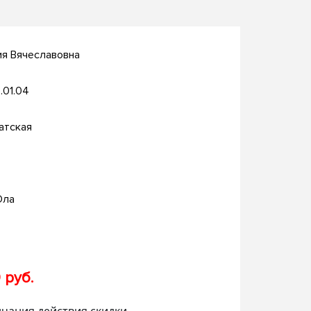
ия Вячеславовна
.01.04
атская
Ола
 руб.