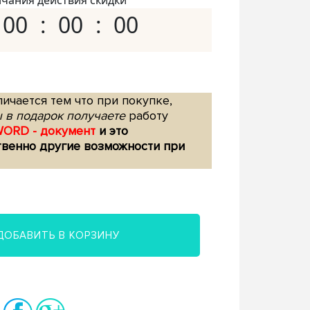
нчания действия скидки
00
00
00
ичается тем что при покупке,
 в подарок получаете
работу
WORD - документ
и это
твенно другие возможности при
ДОБАВИТЬ В КОРЗИНУ