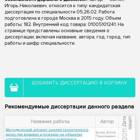
Игорь Николаевич, относится к типу: кандидатская
диссертация по специальности 05.26.02. Работа
подготовлена в городе Москва в 2015 году. Объем
работы: 182. Внутренний код товара: 01005101241. На
странице представлены основные сведения о
диссертации, включая название, автора, год, город, тип
работы и шифр специальности.
ДОБАВИТЬ ДИССЕРТАЦИЮ В КОРЗИНУ
Рекомендуемые диссертации данного раздела
ы
Д
а
т
а
з
а
щ
и
т
Название работы
Автор
Методический аппарат оценки техногенного
2011
Бызов, Антон
риска при взрывах и пожарах на объектах
Прокопьевич
топливно-энергетического комплекса