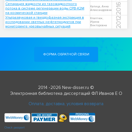
Сепарация жидкости из газожидкостного
2016
Капица, Анна
потока в системе регенерации воды СРВ-К2М
Александровна
на космической станции
Ультразвуковая и твердофазная экстракция в
2012
Клаптюк,
исследовании светлых нефтепродуктов при
Ирина
Викторовна
мониторинге чрезвычайных ситуаций
ФОРМА ОБРАТНОЙ СВЯЗИ
2014 -2026 New-disser.ru ©
Электронная библиотека диссертаций ФЛ Иванов Е О
Оплата, доставка, условия возврата
Check passport