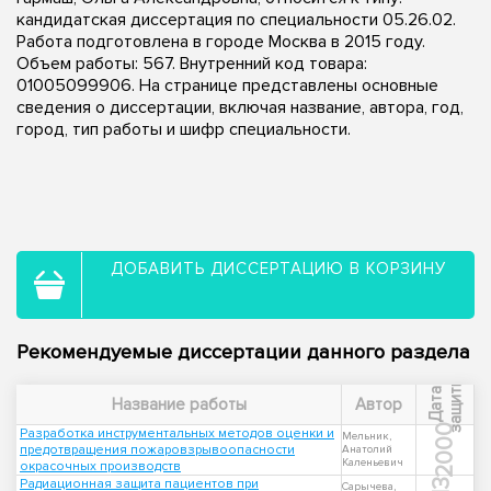
кандидатская диссертация по специальности 05.26.02.
Работа подготовлена в городе Москва в 2015 году.
Объем работы: 567. Внутренний код товара:
01005099906. На странице представлены основные
сведения о диссертации, включая название, автора, год,
город, тип работы и шифр специальности.
ДОБАВИТЬ ДИССЕРТАЦИЮ В КОРЗИНУ
Рекомендуемые диссертации данного раздела
ы
Д
а
т
а
з
а
щ
и
т
Название работы
Автор
2000
Разработка инструментальных методов оценки и
Мельник,
предотвращения пожаровзрывоопасности
Анатолий
Каленьевич
окрасочных производств
Радиационная защита пациентов при
Сарычева,