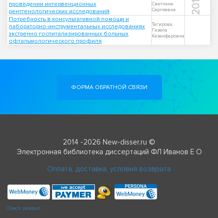
2013
проведении интервенционных
Светлана
Сергеевна
рентгенологических исследований
Потребность в консультативной помощи и
Тагирова,
лабораторно-инструментальных исследованиях
Гизела
экстренно госпитализированных больных
Казанфаровна
офтальмологического профиля
ФОРМА ОБРАТНОЙ СВЯЗИ
2014 -2026 New-disser.ru ©
Электронная библиотека диссертаций ФЛ Иванов Е О
Оплата, доставка, условия возврата
Check passport