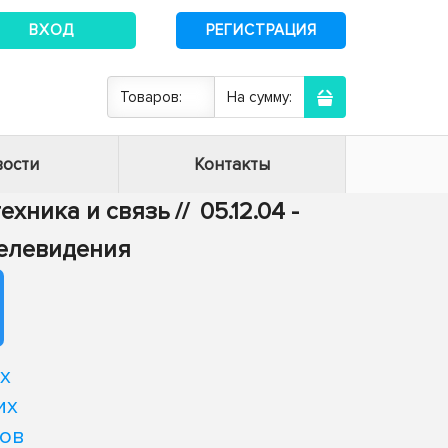
ВХОД
РЕГИСТРАЦИЯ
Товаров:
На сумму:
ости
Контакты
техника и связь
//
05.12.04 -
телевидения
х
их
ров