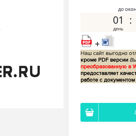
до око
01
+
Наш сайт выгодно отл
кроме PDF версии
Вы
преобразованную в 
предоставляет качес
работе с документом