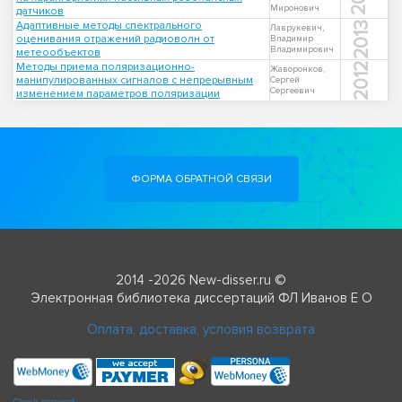
Миронович
датчиков
Адаптивные методы спектрального
2013
Лаврукевич,
оценивания отражений радиоволн от
Владимир
Владимирович
метеообъектов
Методы приема поляризационно-
2012
Жаворонков,
манипулированных сигналов с непрерывным
Сергей
Сергеевич
изменением параметров поляризации
ФОРМА ОБРАТНОЙ СВЯЗИ
2014 -2026 New-disser.ru ©
Электронная библиотека диссертаций ФЛ Иванов Е О
Оплата, доставка, условия возврата