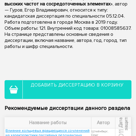
высоких частот на сосредоточенных элементах
», автор
— Гуров, Егор Владимирович, относится к типу:
кандидатская диссертация по специальности 05.12.04.
Работа подготовлена в городе Москва в 2019 году.
Объем работы: 121. Внутренний код товара: 01008585637.
На странице представлены основные сведения о
диссертации, включая название, автора, год, город, тип
работы и шифр специальности.
ДОБАВИТЬ ДИССЕРТАЦИЮ В КОРЗИНУ
Рекомендуемые диссертации данного раздела
ы
Д
а
т
а
з
а
щ
и
т
Название работы
Автор
Влияние кольцевых вращающихся сочленений
2011
Штейнберг,
на характеристики пассивных резонансных
Олег