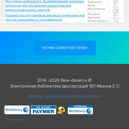
Методика цифрового формирования сложных
2019
Тарасенко,
сигналов для улучшения характеристик
Анна
Максимовна
радиотехнических средств
2015
Матвеев,
Разработка алгоритмов анализа аудитории для
Дмитрий
систем прикладного телевидения
Вячеславович
ФОРМА ОБРАТНОЙ СВЯЗИ
2014 -2026 New-disser.ru ©
Электронная библиотека диссертаций ФЛ Иванов Е О
Оплата, доставка, условия возврата
Check passport