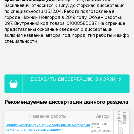
Васильевич, относится к типу: докторская диссертация
по специальности 05.12.04. Работа подготовлена в
городе Нижний Новгород в 2019 году. Объем работы:
297. Внутренний код товара: 01008585687. На странице
представлены основные сведения о диссертации,
включая название, автора, год, город, тип работы и шифр
специальности.
ДОБАВИТЬ ДИССЕРТАЦИЮ В КОРЗИНУ
Рекомендуемые диссертации данного раздела
ы
Д
а
т
а
з
а
щ
и
т
Название работы
Автор
2013
Абросимов,
Эллиптические фильтры с заданными частотами
Артём
режекции в полосе заграждения
Александрович