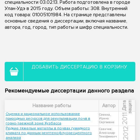
специальности 03.02.13. Работа подготовлена в городе
Улан-Удэ в 2015 году. Объем работы: 308. Внутренний
код товара: 01005101984. На странице представлены
основные сведения о диссертации, включая название,
автора, год, город, тип работы и шифр специальности.
ДОБАВИТЬ ДИССЕРТАЦИЮ В КОРЗИНУ
Рекомендуемые диссертации данного раздела
ы
Д
а
т
а
з
а
щ
и
т
Название работы
Автор
Оценка и рациональное использование
2011
Семина,
природных ресурсов для рекультивации почв в
Ирина
Сергеевна
горно-таежной зоне Кузбасса
Редкие тяжелые металлы в почвах гумидного
2012
Савичев,
климата по данным рентгенофлуоресцентного
Александр
Тимофеевич
анализа