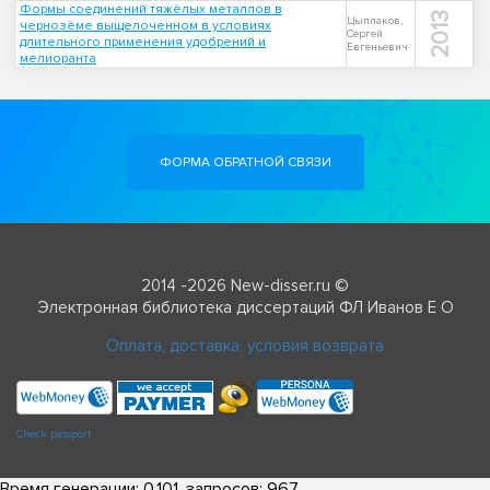
Формы соединений тяжёлых металлов в
2013
Цыплаков,
чернозёме выщелоченном в условиях
Сергей
длительного применения удобрений и
Евгеньевич
мелиоранта
ФОРМА ОБРАТНОЙ СВЯЗИ
2014 -2026 New-disser.ru ©
Электронная библиотека диссертаций ФЛ Иванов Е О
Оплата, доставка, условия возврата
Check passport
Время генерации: 0.101, запросов: 967