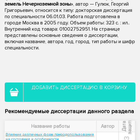
земель Нечерноземной зоны
», автор — Гулюк, Георгий
Григорьевич, относится к типу: докторская диссертация
по специальности 06.01.03. Работа подготовлена в
городе Москва в 2005 году. Объем работы: 323 с. : ил..
Внутренний код товара: 01002752951. На странице
представлены основные сведения о диссертации,
включая название, автора, год, город, тип работы и шифр
специальности.
ДОБАВИТЬ ДИССЕРТАЦИЮ В КОРЗИНУ
Рекомендуемые диссертации данного раздела
ы
Д
а
т
а
з
а
щ
и
т
Название работы
Автор
Влияние различных форм природопользования
на состояние и особенности