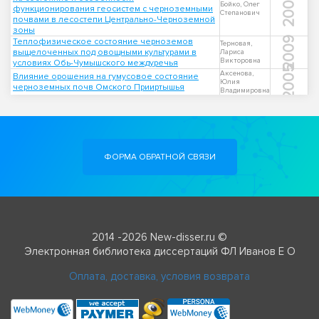
2003
Бойко, Олег
функционирования геосистем с черноземными
Степанович
почвами в лесостепи Центрально-Черноземной
зоны
2009
Теплофизическое состояние черноземов
Терновая,
выщелоченных под овощными культурами в
Лариса
Викторовна
условиях Обь-Чумышского междуречья
2005
Аксенова,
Влияние орошения на гумусовое состояние
Юлия
черноземных почв Омского Прииртышья
Владимировна
ФОРМА ОБРАТНОЙ СВЯЗИ
2014 -2026 New-disser.ru ©
Электронная библиотека диссертаций ФЛ Иванов Е О
Оплата, доставка, условия возврата