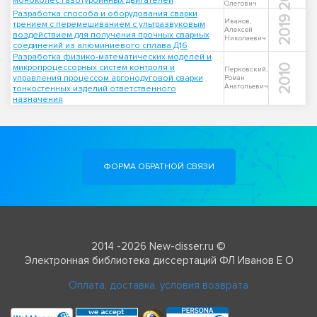
моноколес газотурбинных двигателей
Олегович
Разработка способа и оборудования сварки
2019
Иванов,
трением с перемешиванием с ультразвуковым
Алексей
воздействием для получения прочных сварных
Николаевич
соединений из алюминиевого сплава Д16
Разработка физико-математических моделей и
микропроцессорных систем контроля и
2010
Перковский,
управления процессом аргонодуговой сварки
Роман
Анатольевич
тонкостенных изделий ответственного
назначения
ФОРМА ОБРАТНОЙ СВЯЗИ
2014 -2026 New-disser.ru ©
Электронная библиотека диссертаций ФЛ Иванов Е О
Оплата, доставка, условия возврата