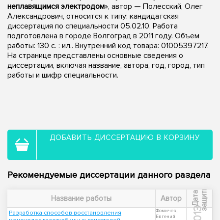
неплавящимся электродом
», автор — Полесский, Олег
Александрович, относится к типу: кандидатская
диссертация по специальности 05.02.10. Работа
подготовлена в городе Волгоград в 2011 году. Объем
работы: 130 с. : ил.. Внутренний код товара: 01005397217.
На странице представлены основные сведения о
диссертации, включая название, автора, год, город, тип
работы и шифр специальности.
ДОБАВИТЬ ДИССЕРТАЦИЮ В КОРЗИНУ
Рекомендуемые диссертации данного раздела
ы
Д
а
т
а
з
а
щ
и
т
Название работы
Автор
2013
Фомичев,
Разработка способов восстановления
Евгений