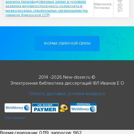
анализа производственных затрат в условиях
1984
Абдыкаиров,
развития внутрипостроечного хозрасчета в
Токтоназар
межколхозных строительных организациях (на
примере Киргизской ССР)
ФОРМА ОБРАТНОЙ СВЯЗИ
2014 -2026 New-disser.ru ©
Электронная библиотека диссертаций ФЛ Иванов Е О
Оплата, доставка, условия возврата
Check passport
Время генерации: 0.119, запросов: 962