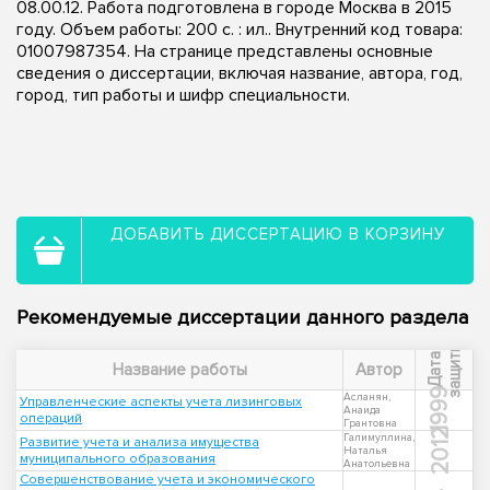
08.00.12. Работа подготовлена в городе Москва в 2015
году. Объем работы: 200 с. : ил.. Внутренний код товара:
01007987354. На странице представлены основные
сведения о диссертации, включая название, автора, год,
город, тип работы и шифр специальности.
ДОБАВИТЬ ДИССЕРТАЦИЮ В КОРЗИНУ
Рекомендуемые диссертации данного раздела
ы
Д
а
т
а
з
а
щ
и
т
Название работы
Автор
1999
Асланян,
Управленческие аспекты учета лизинговых
Анаида
операций
Грантовна
2012
Галимуллина,
Развитие учета и анализа имущества
Наталья
муниципального образования
Анатольевна
Совершенствование учета и экономического