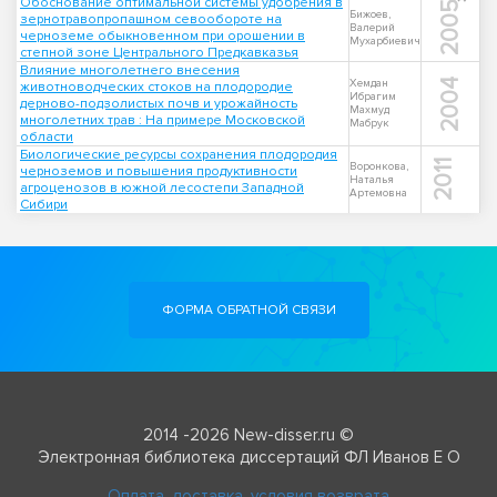
Обоснование оптимальной системы удобрения в
2005
Бижоев,
зернотравопропашном севообороте на
Валерий
черноземе обыкновенном при орошении в
Мухарбиевич
степной зоне Центрального Предкавказья
Влияние многолетнего внесения
2004
Хемдан
животноводческих стоков на плодородие
Ибрагим
дерново-подзолистых почв и урожайность
Махмуд
многолетних трав : На примере Московской
Мабрук
области
Биологические ресурсы сохранения плодородия
2011
Воронкова,
черноземов и повышения продуктивности
Наталья
агроценозов в южной лесостепи Западной
Артемовна
Сибири
ФОРМА ОБРАТНОЙ СВЯЗИ
2014 -2026 New-disser.ru ©
Электронная библиотека диссертаций ФЛ Иванов Е О
Оплата, доставка, условия возврата