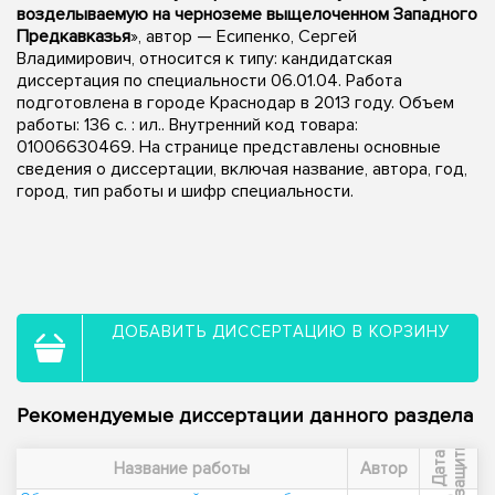
возделываемую на черноземе выщелоченном Западного
Предкавказья
», автор — Есипенко, Сергей
Владимирович, относится к типу: кандидатская
диссертация по специальности 06.01.04. Работа
подготовлена в городе Краснодар в 2013 году. Объем
работы: 136 с. : ил.. Внутренний код товара:
01006630469. На странице представлены основные
сведения о диссертации, включая название, автора, год,
город, тип работы и шифр специальности.
ДОБАВИТЬ ДИССЕРТАЦИЮ В КОРЗИНУ
Рекомендуемые диссертации данного раздела
ы
Д
а
т
а
з
а
щ
и
т
Название работы
Автор