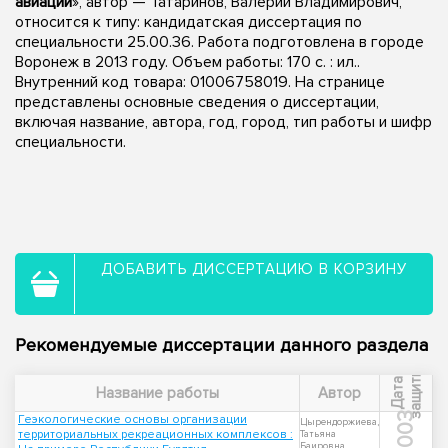
авиации
», автор — Татаринов, Валерий Владимирович,
относится к типу: кандидатская диссертация по
специальности 25.00.36. Работа подготовлена в городе
Воронеж в 2013 году. Объем работы: 170 с. : ил..
Внутренний код товара: 01006758019. На странице
представлены основные сведения о диссертации,
включая название, автора, год, город, тип работы и шифр
специальности.
ДОБАВИТЬ ДИССЕРТАЦИЮ В КОРЗИНУ
Рекомендуемые диссертации данного раздела
ы
Д
а
т
а
з
а
щ
и
т
Название работы
Автор
2003
Геэкологические основы организации
Цырендоржиева,
территориальных рекреационных комплексов :
Татьяна
Баировна