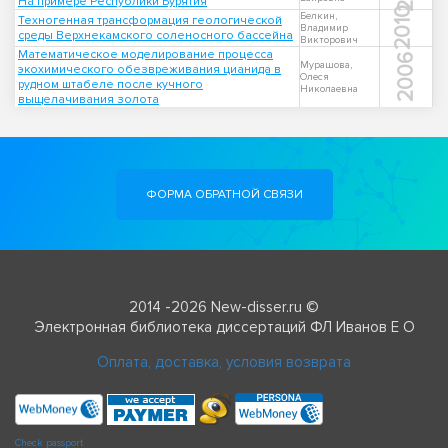
На примере Республики Бурятия
2010
Белкин,
Техногенная трансформация геологической
Владимир
среды Верхнекамского соленосного бассейна
Викторович
Математическое моделирование процесса
2006
Мурашова,
экохимического обезвреживания цианида в
Олеся
рудном штабеле после кучного
Николаевна
выщелачивания золота
ФОРМА ОБРАТНОЙ СВЯЗИ
2014 -2026 New-disser.ru ©
Электронная библиотека диссертаций ФЛ Иванов Е О
Оплата, доставка, условия возврата
Check passport