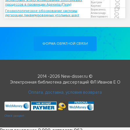
2002
Мониторинг и прогнозирование оползневых
Буитрон
процессов в провинции Арекипа (Перу)
Карпио
2012
Борисенко,
Геоэкологическое обоснование системы
Александр
дегазации ликвидированных угольных шахт
Викторович
ФОРМА ОБРАТНОЙ СВЯЗИ
2014 -2026 New-disser.ru ©
Электронная библиотека диссертаций ФЛ Иванов Е О
Оплата, доставка, условия возврата
Check passport