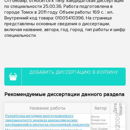
Отгонбаяр, относится к типу: кандидатская диссертация
по специальности 25.00.36. Работа подготовлена в
городе Томск в 2011 году. Объем работы: 169 с. : ил..
Внутренний код товара: 01005410396. На странице
представлены основные сведения о диссертации,
включая название, автора, год, город, тип работы и шифр
специальности.
ДОБАВИТЬ ДИССЕРТАЦИЮ В КОРЗИНУ
Рекомендуемые диссертации данного раздела
ы
Д
а
т
а
з
а
щ
и
т
Название работы
Автор
2009
Разработка методики многоуровневого
Донов,
линеаментного анализа аэрокосмических
Владислав
Валерьевич
изображений и прогноза оползневой опасности
Луис Андрес