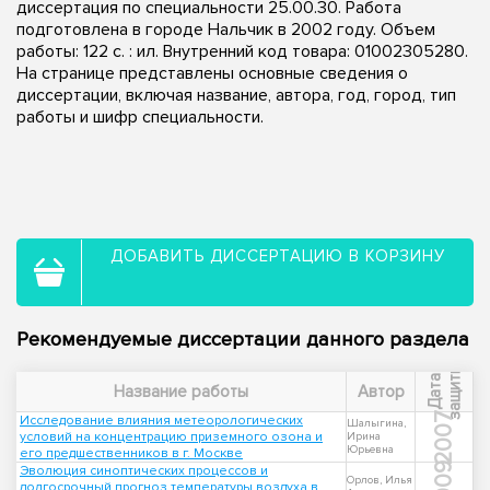
диссертация по специальности 25.00.30. Работа
подготовлена в городе Нальчик в 2002 году. Объем
работы: 122 с. : ил. Внутренний код товара: 01002305280.
На странице представлены основные сведения о
диссертации, включая название, автора, год, город, тип
работы и шифр специальности.
ДОБАВИТЬ ДИССЕРТАЦИЮ В КОРЗИНУ
Рекомендуемые диссертации данного раздела
ы
Д
а
т
а
з
а
щ
и
т
Название работы
Автор
2007
Исследование влияния метеорологических
Шалыгина,
условий на концентрацию приземного озона и
Ирина
Юрьевна
его предшественников в г. Москве
2009
Эволюция синоптических процессов и
Орлов, Илья
долгосрочный прогноз температуры воздуха в