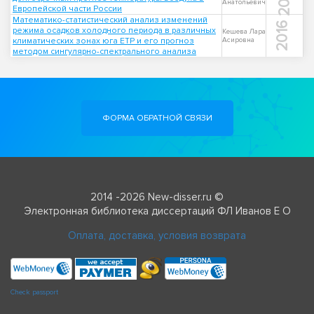
Анатольевич
Европейской части России
Математико-статистический анализ изменений
2016
режима осадков холодного периода в различных
Кешева Лара
климатических зонах юга ЕТР и его прогноз
Асировна
методом сингулярно-спектрального анализа
ФОРМА ОБРАТНОЙ СВЯЗИ
2014 -2026 New-disser.ru ©
Электронная библиотека диссертаций ФЛ Иванов Е О
Оплата, доставка, условия возврата
Check passport