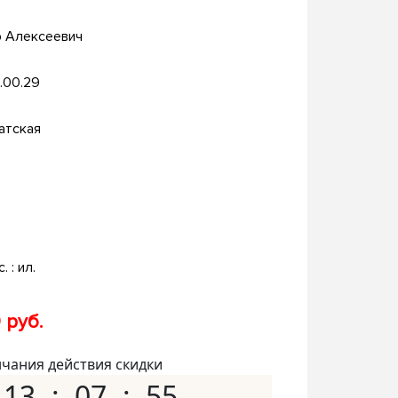
р Алексеевич
.00.29
атская
. : ил.
 руб.
нчания действия скидки
13
07
54