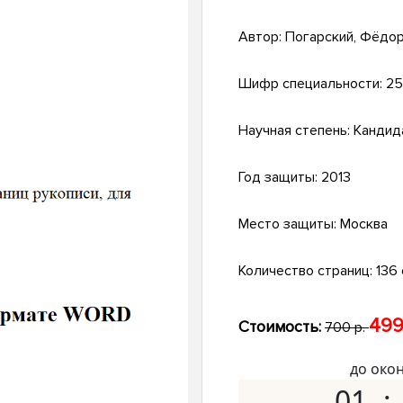
Автор:
Погарский, Фёдо
Шифр специальности:
25
Научная степень:
Кандид
Год защиты:
2013
Место защиты:
Москва
Количество страниц:
136 с
499
Стоимость:
700 р.
до око
01